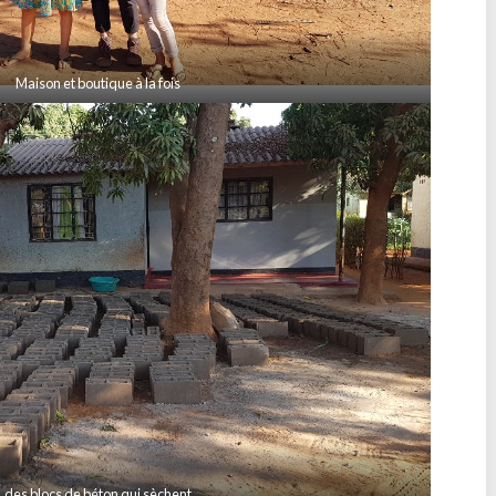
Maison et boutique à la fois
…des blocs de béton qui sèchent…