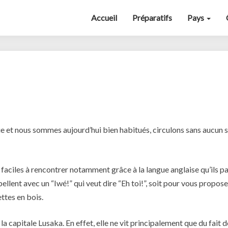
Accueil
Préparatifs
Pays
Scènes
de
vie
 et nous sommes aujourd’hui bien habitués, circulons sans aucun 
aciles à rencontrer notamment grâce à la langue anglaise qu’ils pa
ellent avec un “Iwé!” qui veut dire “Eh toi!”, soit pour vous propos
ttes en bois.
a capitale Lusaka. En effet, elle ne vit principalement que du fait 