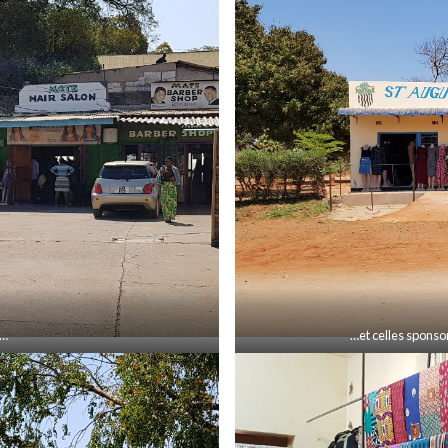
s…
…et celles sponsor