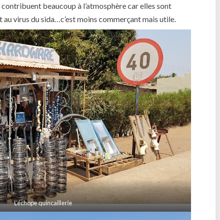
 contribuent beaucoup à l’atmosphère car elles sont
t au virus du sida…c’est moins commerçant mais utile.
L’échope quincaillerie