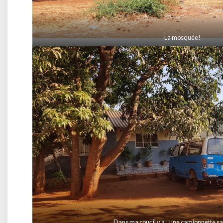
La mosquée!
Dans ma cour il y a…une camionnette s