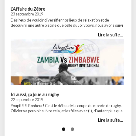
L’Affaire du Zèbre
23 septembre 2019
Désireux de vouloir diversifier nos lieux de relaxation et de
découvrir une autre piscine que celle du Jollyboys, nous avons suivi
les conseils de notre colocataire Zambien, Dennis, pour nous rendre
Lire la suite…
au Kaazmein Lodge juste à côté de notre maison. Pour 1,5€ l’entrée
par personne, nous pouvions bénéficier de la piscine ainsi que du
parc … Partager :WhatsApp...
Ici aussi, ça joue au rugby
22 septembre 2019
Youpi!!!!! Bonheur! C’est le début de la coupe du monde de rugby.
Olivier va pouvoir suivre cela, et les filles avec (!), d’autant plus que
nous sommes ensuite en Afrique du Sud, possible prétendant au
Lire la suite…
titre. Pas question évidemment de râter l’entrée en lice de la France,
au Jollyboys bien sûr, qui retransmettait le match. …
Partager :WhatsApp...