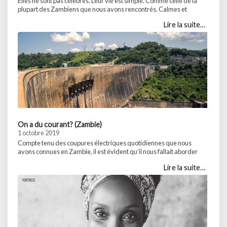
Elles ne sont pas célèbres. Leur vie est simple. Comme celle de la
plupart des Zambiens que nous avons rencontrés. Calmes et
accueillantes, elles tiennent leurs deux étals de légumes, haricots,
Lire la suite…
petits poissons et chenilles au marché de Mbita. Très rapidement,
nous les avons prises en sympathie et tous les deux jours nous
prenions plaisir … Partager :WhatsApp...
On a du courant? (Zambie)
1 octobre 2019
Compte tenu des coupures électriques quotidiennes que nous
avons connues en Zambie, il est évident qu’il nous fallait aborder
dans la section Initiatives Planètes le sujet de l’accès à l’électricité
Lire la suite…
dans ce pays et son approvisionnement. Les 10 premiers jours de
notre séjour en Zambie, les coupures électriques ont duré 8 heures
par jour, selon … Partager :WhatsApp...