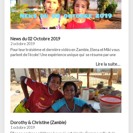
Parta
News du 02 Octobre 2019
2 octobre 2019
Pour leur troisième et dernière vidéo en Zambie, Elena et Miki vous
parlent de l’école! Une expérience unique qui se résume par une
évidence: peu importe les conditions, seule l’éducation compte, dès
Lire la suite…
le plus jeune âge. Hommage à tous ces écoliers, sans un sou en
poche, et qui nous ont accueilli pendant 4 semaines, qui …
Partager :WhatsApp...
Dorothy & Christine (Zambie)
1 octobre 2019