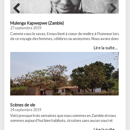
Previ
Next
ous
Mulenga Kapwepwe (Zambie)
27 septembre 2019
Comme vous le savez, il nous tient à coeur de mettre à l’honneur lors
de ce voyage des femmes, célèbres ou anonymes. Nous avons donc
tout naturellement, et également par curiosité d’entendre la
Lire la suite…
réponse, demandé à nos connaissances Zambiennes, notre
colocataire Dennis ainsi que le responsable de l’organisation,
Auldridge, de nous donner le nom de … Partager :WhatsApp...
Scènes de vie
24 septembre 2019
Voici presque trois semaines que nous sommes en Zambie et nous
sommes aujourd’hui bien habitués, circulons sans aucun souci et
commençons à maîtriser quelques us et coutumes locaux. Les
Lire la suite…