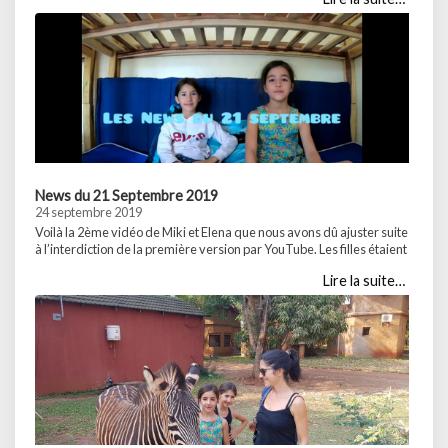
Zambiens sont dans l’ensemble très sympathiques et faciles à
rencontrer notamment grâce à la langue anglaise qu’ils parlent tous.
Lorsque vous traversez un marché, une rue … Partager :WhatsApp...
News du 21 Septembre 2019
24 septembre 2019
Voilà la 2ème vidéo de Miki et Elena que nous avons dû ajuster suite
à l’interdiction de la première version par YouTube. Les filles étaient
en maillot de bain sur une des prises (rien à dire, au moins ils
Lire la suite…
surveillent!). Elena et Miki vous parlent du marché Mbita Market et
ses alentours ainsi que de … Partager :WhatsApp...