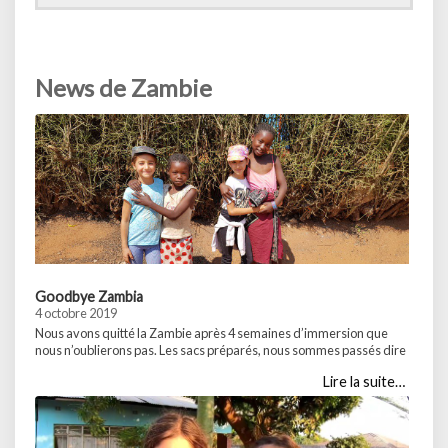
News de Zambie
Goodbye Zambia
Chut
4 octobre 2019
Victo
18 se
Nous avons quitté la Zambie après 4 semaines d’immersion que
nous n’oublierons pas. Les sacs préparés, nous sommes passés dire
Pour 
au-revoir à Doroth et Christie (qui en fait s’appellent Dorothy et
l’arti
Lire la suite…
Christine), puis nous avons rejoint l’école. Les adieux furent brefs, et
Victor
tant mieux pour les enfants. La vie continue. D’autres volontaires
en vid
nous succèderont et … Partager :WhatsApp...
nous a
notre