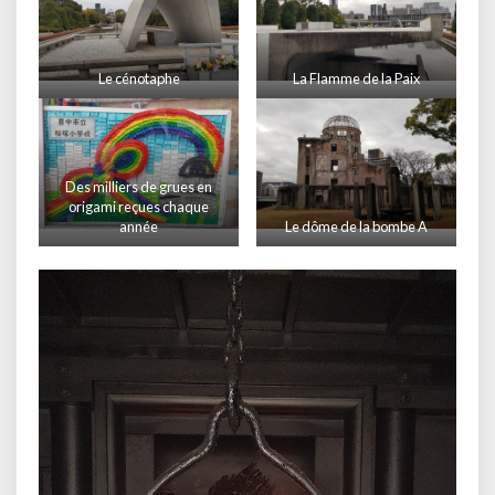
Le cénotaphe
La Flamme de la Paix
Des milliers de grues en
origami reçues chaque
année
Le dôme de la bombe A