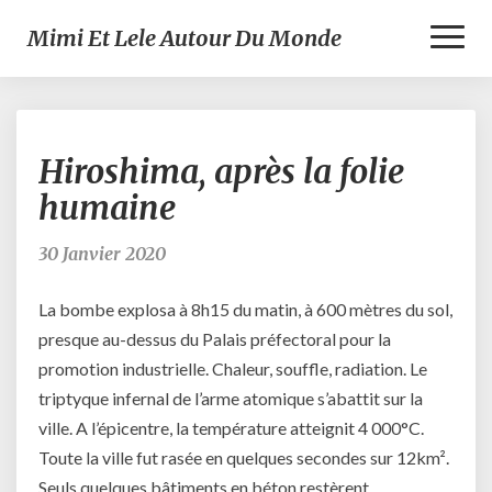
Toggl
Mimi Et Lele Autour Du Monde
Naviga
Hiroshima,
Hiroshima, après la folie
après
la
humaine
folie
humaine
30 Janvier 2020
La bombe explosa à 8h15 du matin, à 600 mètres du sol,
presque au-dessus du Palais préfectoral pour la
promotion industrielle. Chaleur, souffle, radiation. Le
triptyque infernal de l’arme atomique s’abattit sur la
ville. A l’épicentre, la température atteignit 4 000°C.
Toute la ville fut rasée en quelques secondes sur 12km².
Seuls quelques bâtiments en béton restèrent