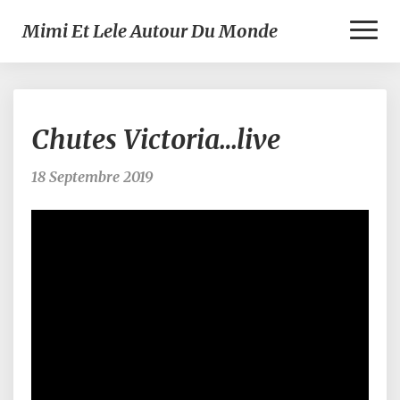
Toggl
Mimi Et Lele Autour Du Monde
Naviga
Chutes
Chutes Victoria…live
Victoria…
live
18 Septembre 2019