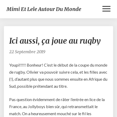
Toggl
Mimi Et Lele Autour Du Monde
Naviga
Ici
Ici aussi, ça joue au rugby
aussi,
ça
joue
22 Septembre 2019
au
rugby
Youpi!!!!! Bonheur! C’est le début de la coupe du monde
de rugby. Olivier va pouvoir suivre cela, et les filles avec
(!), d’autant plus que nous sommes ensuite en Afrique du
Sud, possible prétendant au titre.
Pas question évidemment de râter l’entrée en lice de la
France, au Jollyboys bien sûr, qui retransmettait le
match. On a heureusement mouché sur le fil les