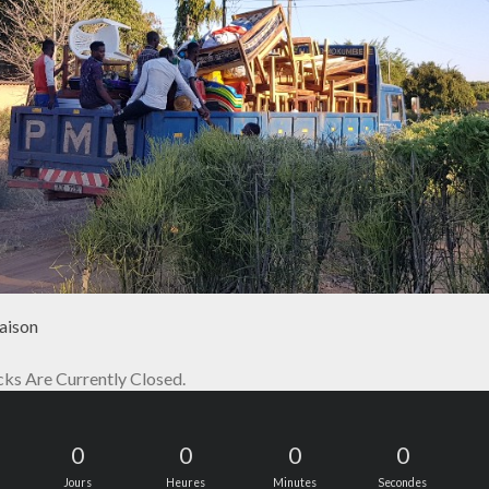
maison
s Are Currently Closed.
0
0
0
0
Jours
Heures
Minutes
Secondes