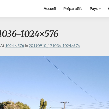
Accueil
Préparatifs
Pays
1036-1024×576
At
1024 × 576
In
20190910_171036-1024×576