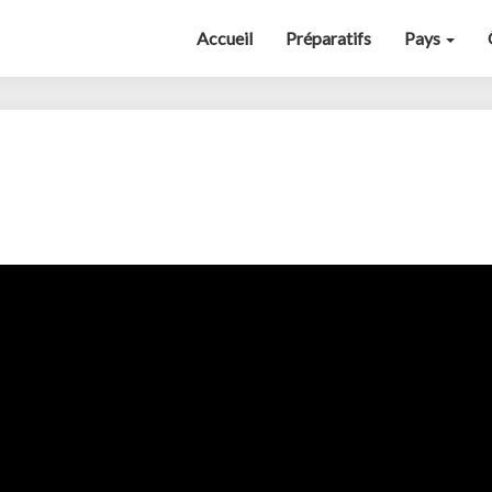
Accueil
Préparatifs
Pays
News
du
13
Mai
2020