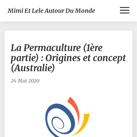
Toggl
Mimi Et Lele Autour Du Monde
Naviga
La
La Permaculture (1ère
Permaculture
(1ère
partie) : Origines et concept
partie)
(Australie)
:
Origines
et
24 Mai 2020
concept
(Australie)