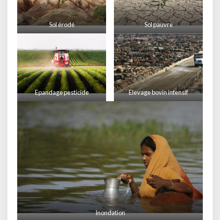
Sol érodé
Sol pauvre
Epandage pesticide
Elevage bovin intensif
Inondation