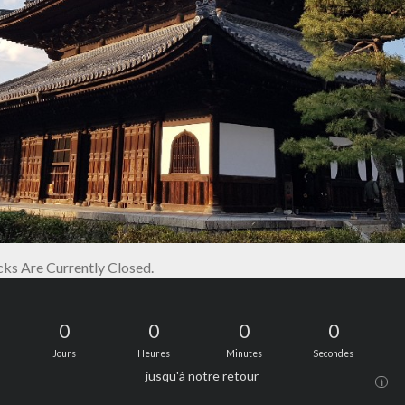
s Are Currently Closed.
0
0
0
0
Jours
Heures
Minutes
Secondes
jusqu'à notre retour
i