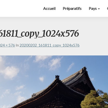
Accueil
Préparatifs
Pays
1811_copy_1024x576
24 × 576
In
20200202_161811_copy_1024x576