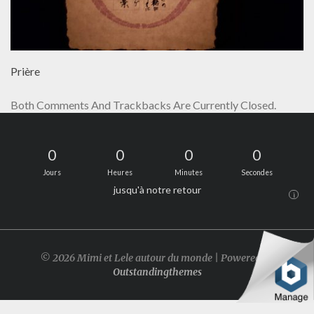
Prière
Both Comments And Trackbacks Are Currently Closed.
0
0
0
0
Jours
Heures
Minutes
Secondes
jusqu'à notre retour
i
© 2026 Mimi et Lele autour du monde | Powered by
Outstandingthemes