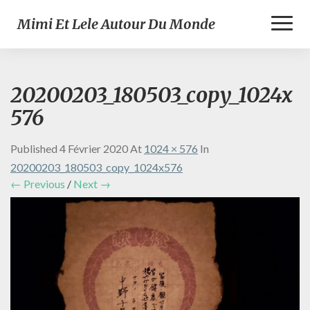
Toggl
Mimi Et Lele Autour Du Monde
Naviga
20200203_180503_copy_1024x
576
Published
4 Février 2020
At
1024 × 576
In
20200203_180503_copy_1024x576
← Previous
/
Next →