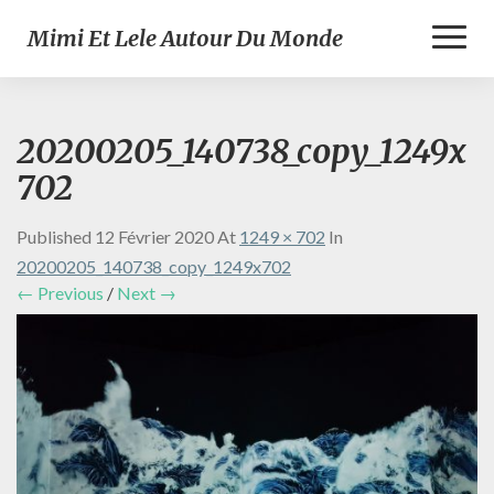
Toggl
Mimi Et Lele Autour Du Monde
Naviga
20200205_140738_copy_1249x
702
Published
12 Février 2020
At
1249 × 702
In
20200205_140738_copy_1249x702
← Previous
/
Next →