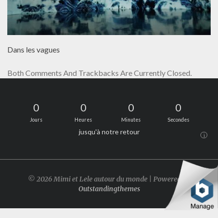
Dans les vagues
Both Comments And Trackbacks Are Currently Closed.
0
0
0
0
Jours
Heures
Minutes
Secondes
jusqu'à notre retour
i
© 2026 Mimi et Lele autour du monde | Powered by
Outstandingthemes