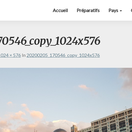
Accueil
Préparatifs
Pays
0546_copy_1024x576
1024 × 576
In
20200205_170546_copy_1024x576