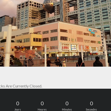
s Are Currently Closed.
0
0
0
0
Jours
Heures
Minutes
Secondes