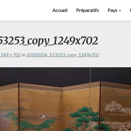
Accueil
Préparatifs
Pays
3253_copy_1249x702
1249 × 702
In
20200206_153253_copy_1249x702