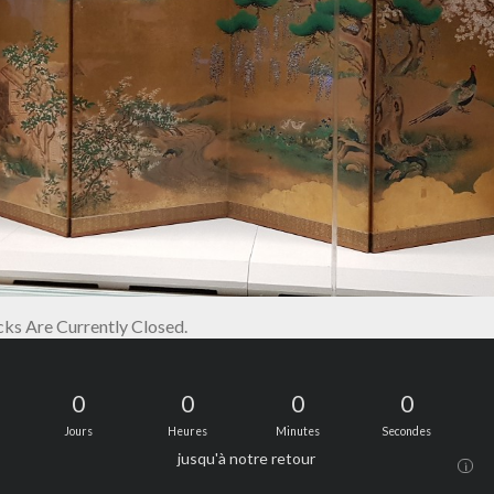
s Are Currently Closed.
0
0
0
0
Jours
Heures
Minutes
Secondes
jusqu'à notre retour
i