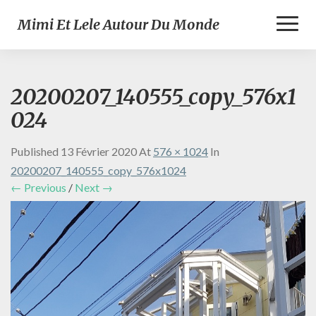
Toggl
Mimi Et Lele Autour Du Monde
Naviga
20200207_140555_copy_576x1
024
Published
13 Février 2020
At
576 × 1024
In
20200207_140555_copy_576x1024
← Previous
/
Next →