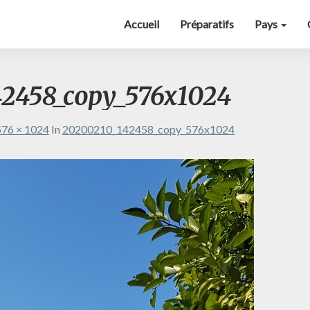
Accueil
Préparatifs
Pays
2458_copy_576x1024
576 × 1024
In
20200210_142458_copy_576x1024