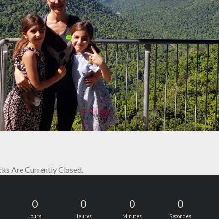
s Are Currently Closed.
0
0
0
0
Jours
Heures
Minutes
Secondes