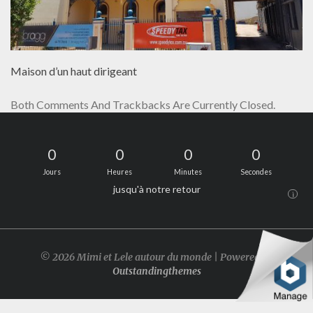
Maison d’un haut dirigeant
Both Comments And Trackbacks Are Currently Closed.
0
0
0
0
Jours
Heures
Minutes
Secondes
jusqu'à notre retour
i
© 2026 Mimi et Lele autour du monde | Powered by
Outstandingthemes