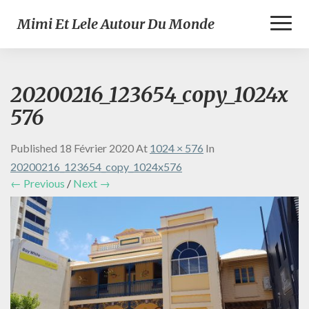
Toggl
Mimi Et Lele Autour Du Monde
Naviga
20200216_123654_copy_1024x
576
Published
18 Février 2020
At
1024 × 576
In
20200216_123654_copy_1024x576
← Previous
/
Next →