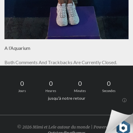
A l’Aquarium
Both Comments And Trackbacks Are Currently Closed.
0
0
0
0
Jours
Heures
Minutes
Secondes
jusqu'à notre retour
i
© 2026 Mimi et Lele autour du monde | Powered by