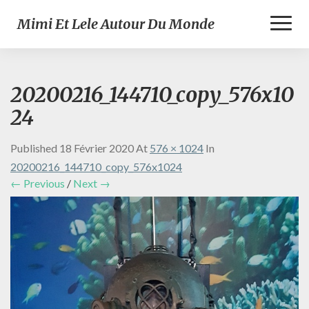
Toggl
Mimi Et Lele Autour Du Monde
Naviga
20200216_144710_copy_576x10
24
Published
18 Février 2020
At
576 × 1024
In
20200216_144710_copy_576x1024
← Previous
/
Next →