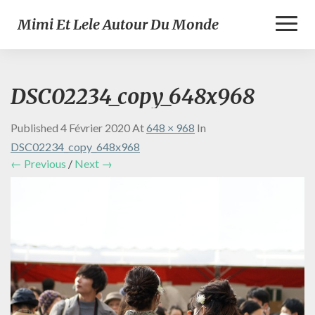
Toggl
Mimi Et Lele Autour Du Monde
Naviga
DSC02234_copy_648x968
Published
4 Février 2020
At
648 × 968
In
DSC02234_copy_648x968
← Previous
/
Next →