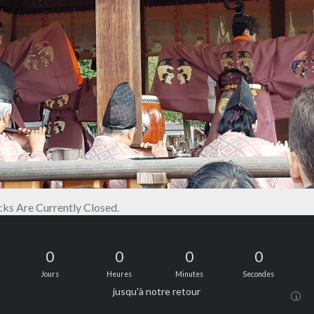
s Are Currently Closed.
0
0
0
0
Jours
Heures
Minutes
Secondes
jusqu'à notre retour
i