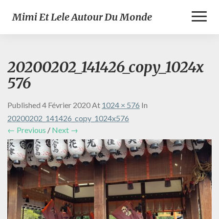
Toggl
Mimi Et Lele Autour Du Monde
Naviga
20200202_141426_copy_1024x
576
Published
4 Février 2020
At
1024 × 576
In
20200202_141426_copy_1024x576
← Previous
/
Next →