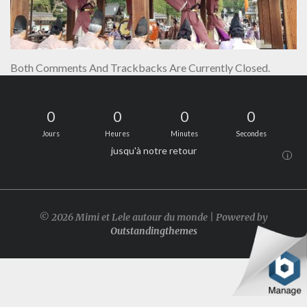
Both Comments And Trackbacks Are Currently Closed.
0
0
0
0
Jours
Heures
Minutes
Secondes
jusqu'à notre retour
i
© 2026 Mimi et Lele autour du monde | Powered by
Outstandingthemes