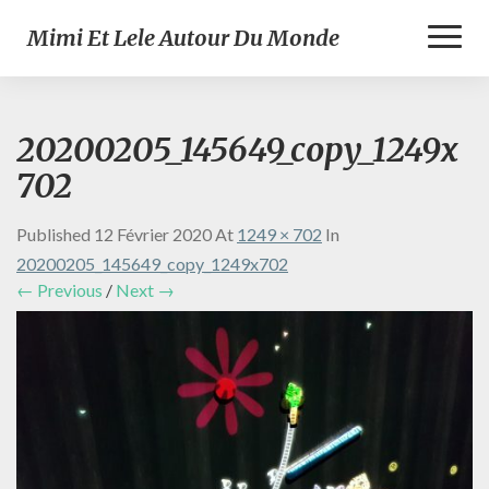
Toggl
Mimi Et Lele Autour Du Monde
Naviga
20200205_145649_copy_1249x
702
Published
12 Février 2020
At
1249 × 702
In
20200205_145649_copy_1249x702
← Previous
/
Next →