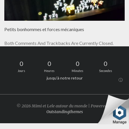
Petits bonhommes et forces mécaniques
Both Comments And Trackbacks Are Currently Closed.
0
0
0
0
Jours
Heures
Minutes
Secondes
jusqu'à notre retour
i
© 2026 Mimi et Lele autour du monde | Powered by
Outstandingthemes