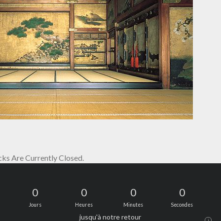
s Are Currently Closed.
0
0
0
0
Jours
Heures
Minutes
Secondes
jusqu'à notre retour
i